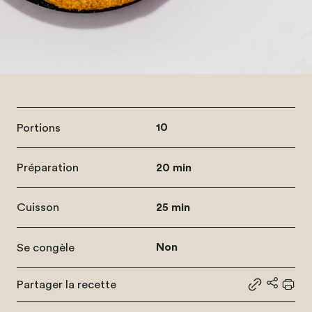
Portions
10
Préparation
20 min
Cuisson
25 min
Se congèle
Non
Partager la recette
Partager le
Partage
Impr