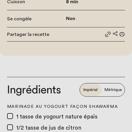
Cuisson
8 min
Se congèle
Non
Partager la recette
Partager le
Partage
Impr
Ingrédients
Impérial
Métrique
MARINADE AU YOGOURT FAÇON SHAWARMA
1 tasse
de yogourt nature épais
1/2 tasse
de jus de citron