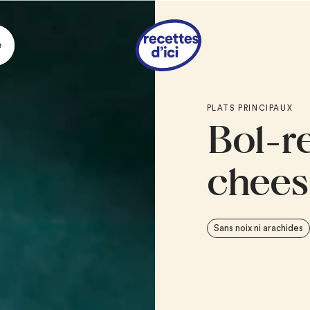
e
Ingrédie
PLATS PRINCIPAUX
Bol-r
CROÛTONS DE PAIN 
2 c. à soupe
de be
chees
2
pains à hamburg
BŒUF HACHÉ À HAMB
Sans noix ni arachides
1 c. à soupe
de be
1 3/4 lb
de bœuf h
1 c. à thé
d’épices