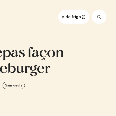
Vide frigo
nts
Impérial
Métrique
epas façon
À HAMBURGER
urre
eburger
er briochés, coupés en cubes
URGER
Sans oeufs
urre
aché maigre
 pour bifteck de Montréal