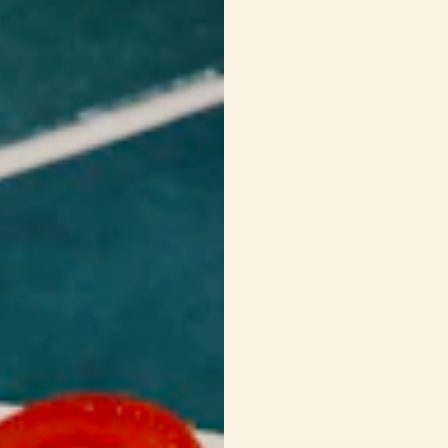
1/2 c. à thé
de pap
SAUCE SPÉCIALE À H
1/2 tasse
de mayo
2 c. à soupe
de yo
1 c. à soupe
de mo
1 c. à soupe
de ke
2 c. à soupe
de re
1 c. à thé
de sel à l
1/3 tasse
de from
4 tasses
de laitue
1 tasse
de tomates
1/4 tasse
d’oignon
8
tranches de cor