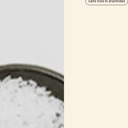
Sans noix ni arachides
1/2 c. à thé
de pim
1/2 c. à thé
de no
1/2 c. à thé
de clo
SAUCE
1/4 tasse
de beurr
1/4 tasse
de farin
3 tasses
de bouil
1 tasse
de crème 
2 c. à soupe
de mo
2 c. à soupe
de ci
PURÉE DE LÉGUMES
2
patates douces,