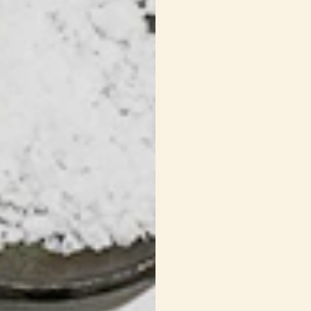
2
carottes, pelée
2
gousses d’ail, pe
1/2 tasse
de lait
2 c. à soupe
de be
1/3 lb
de fromage 