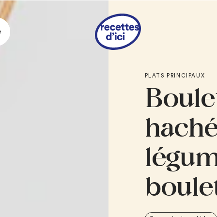
e
Ingrédie
PLATS PRINCIPAUX
Boule
BOULETTES
1 c. à soupe
de be
haché
3
échalotes franç
1 c. à soupe
de th
légum
1 lb
de bœuf hach
1 lb
de porc haché
boule
1/2 tasse
de chape
1/4 tasse
de lait
1
œuf