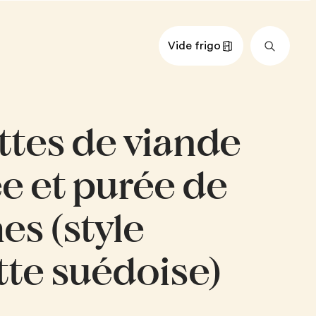
Vide frigo
nts
Impérial
Métrique
ttes de viande
urre
e et purée de
aises, finement hachées
ym frais
es (style
é
tte suédoise)
lure panko