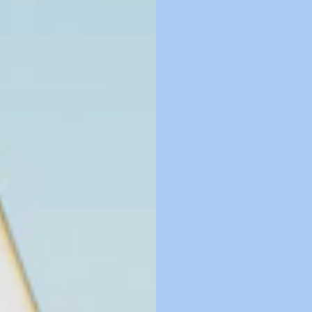
Sel et poivre du m
PÂTE
2 1/2 tasses
de fa
1/2 c. à thé
de sel
1/2 tasse
de beurr
1
œuf, légèrement
4 tasses
de bouill
1
carotte, pelée, 
GARNITURE
Persil, haché (facu