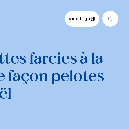
Vide frigo
nts
Impérial
Métrique
tes farcies à la
ché
e façon pelotes
chée
on de poulet
ël
e de bœuf, de porc et de veau
 terre, râpée
nelle