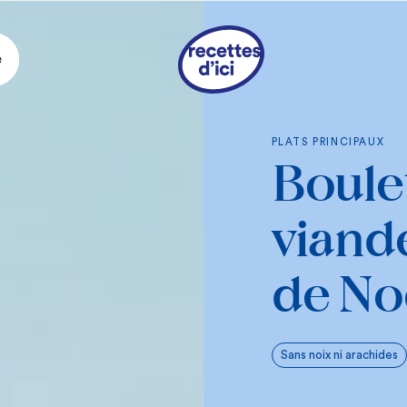
e
Ingrédie
PLATS PRINCIPAUX
Boulet
FARCE
1
petit oignon, ha
viand
1
gousse d’ail, ha
2 tasses
de bouill
de No
3/4 lb
d’un mélang
hachés
1
petite pomme de
Sans noix ni arachides
1/4 c. à thé
de can
1
clou de girofle