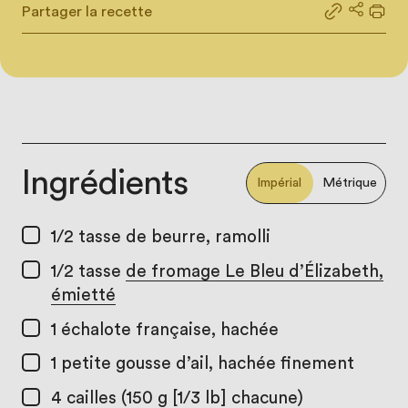
Partager la recette
Partager le
Partage
Impr
Ingrédients
Impérial
Métrique
1/2 tasse
de beurre, ramolli
1/2 tasse
de fromage Le Bleu d’Élizabeth,
émietté
1
échalote française, hachée
1
petite gousse d’ail, hachée finement
4
cailles (150 g [1/3 lb] chacune)