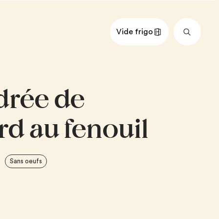
Vide frigo
nts
Impérial
Métrique
rée de
urre
au, la partie blanche seulement,
d au fenouil
, haché
épépinée, coupée en dés
 soupe
de vin blanc
Sans oeufs
 de poisson
e épaisse (champêtre) 35 %
 épinards
uilles de persil frais, hachées