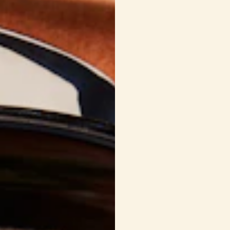
1 c. à soupe
de feu
2 1/4 tasses
de ch
morceaux
Sel et poivre du m