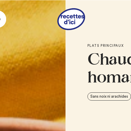
e
Ingrédie
PLATS PRINCIPAUX
Chaud
2 c. à soupe
de be
3/4 tasse
de poire
haché finement
homar
1 tasse
de fenouil
1
tomate, pelée, 
1/3 tasse + 1 c. à
Sans noix ni arachides
2 tasses
de fumet
3/4 tasse
de crèm
5 tasses
de jeunes
2 c. à soupe
de fe