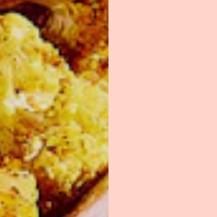
1 c. à thé
de sel
3 c. à soupe
de f
1/2 c. à thé
de pou
1/2 c. à thé
de cu
SAUCE AU YOGOURT 
2 tasses
de yogour
en gras plus élevé
1/2 c. à thé
de ga
1/4 tasse
de feuil
ciselées
1/2 c. à thé
de sel
GARNITURE