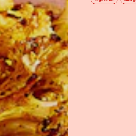
OIGNONS MARINÉS
1/2 tasse
de vinai
1/3 tasse
de sucre
1 c. à thé
de sel
2 c. à thé
de grain
2 c. à thé
de grai
1
oignon rouge de 
fines (environ 500
CRÊPES DE LENTILLES
1 1/4 tasse
de lenti
roses) sèches (ou 
1
gousse d’ail
3 c. à soupe
d’hui
cuisson)