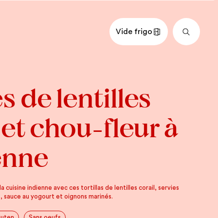
Vide frigo
nts
Impérial
Métrique
 de lentilles
ENNE
leur, coupé en fleurons d’environ 5
 et chou-fleur à
eur
e, fondu
enne
e d’olive
ram masala moulu
ri en poudre
a cuisine indienne avec ces tortillas de lentilles corail, servies
, sauce au yogourt et oignons marinés.
luten
Sans oeufs