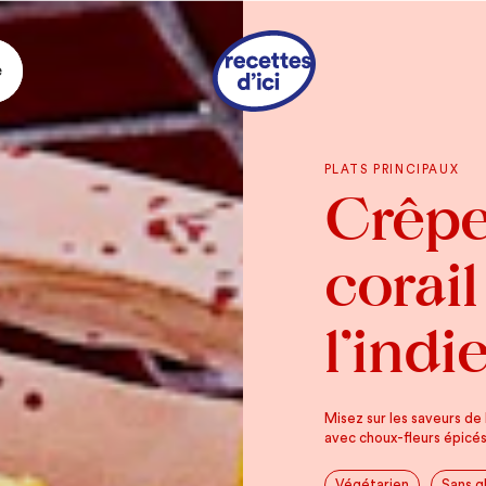
e
Ingrédie
PLATS PRINCIPAUX
Crêpes
CHOU-FLEUR À L’INDI
8 tasses
de chou-f
corail
cm (2 po) de larg
1/3 tasse
de beurr
l’indi
2 c. à soupe
d’huil
1 c. à soupe
de ga
1 c. à soupe
de ca
Misez sur les saveurs de l
1 c. à thé
de sel
avec choux-fleurs épicés
Végétarien
Sans g