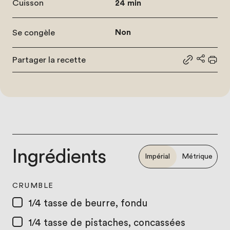
Cuisson
24 min
Se congèle
Non
Partager la recette
Partager le
Partage
Impr
Ingrédients
Impérial
Métrique
CRUMBLE
1/4 tasse
de beurre, fondu
1/4 tasse
de pistaches, concassées