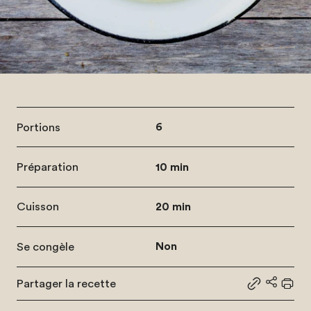
Portions
6
Préparation
10 min
Cuisson
20 min
Se congèle
Non
Partager la recette
Partager le
Partage
Impr