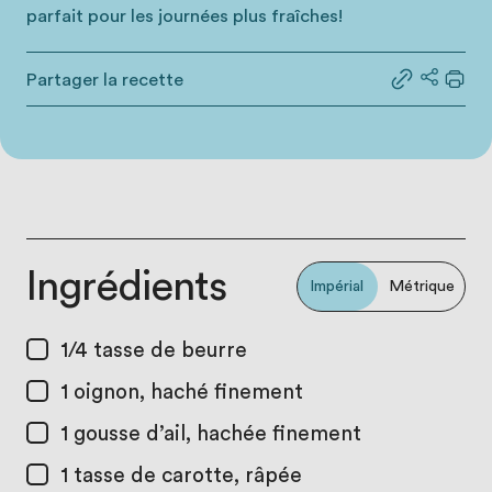
parfait pour les journées plus fraîches!
Partager la recette
Partager le
Partage
Impr
Ingrédients
Impérial
Métrique
1/4 tasse
de beurre
1
oignon, haché finement
1
gousse d’ail, hachée finement
1 tasse
de carotte, râpée