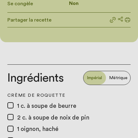
Se congèle
Non
Partager la recette
Partager le
Partage
Impr
Ingrédients
Impérial
Métrique
CRÈME DE ROQUETTE
1 c. à soupe
de beurre
2 c. à soupe
de noix de pin
1
oignon, haché