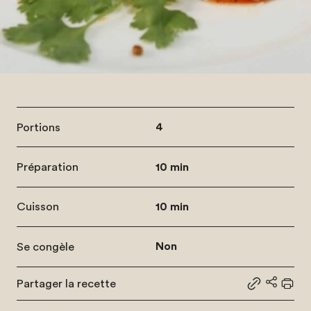
Portions
4
Préparation
10 min
Cuisson
10 min
Se congèle
Non
Partager la recette
Partager le
Partage
Impr