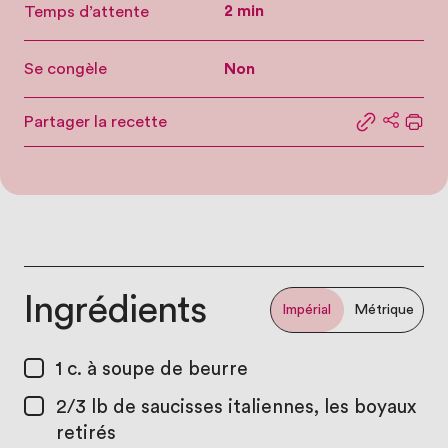
Temps d’attente
2 min
Se congèle
Non
Partager la recette
Partager le
Partage
Impr
Ingrédients
Impérial
Métrique
1 c. à soupe
de beurre
2/3 lb
de saucisses italiennes, les boyaux
retirés