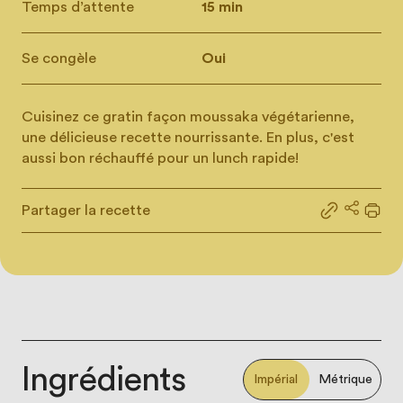
Temps d’attente
15 min
Se congèle
Oui
Cuisinez ce gratin façon moussaka végétarienne,
une délicieuse recette nourrissante. En plus, c'est
aussi bon réchauffé pour un lunch rapide!
Partager la recette
Partager le
Partage
Impr
Ingrédients
Impérial
Métrique