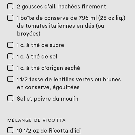
2
gousses d’ail, hachées finement
1
boîte de conserve de 796 ml (28 oz liq.)
de tomates italiennes en dés (ou
broyées)
1 c. à thé
de sucre
1 c. à thé
de sel
1 c. à thé
d’origan séché
1 1/2 tasse
de lentilles vertes ou brunes
en conserve, égouttées
Sel et poivre du moulin
MÉLANGE DE RICOTTA
10 1/2 oz
de Ricotta d’ici