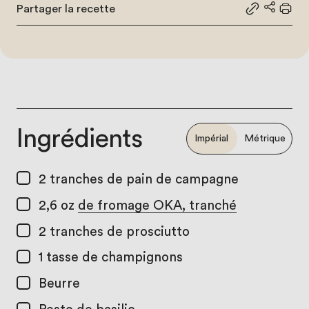
Partager la recette
Partager le
Partage
Impr
Ingrédients
Impérial
Métrique
2
tranches de pain de campagne
2,6 oz
de fromage OKA, tranché
2
tranches de prosciutto
1 tasse
de champignons
Beurre