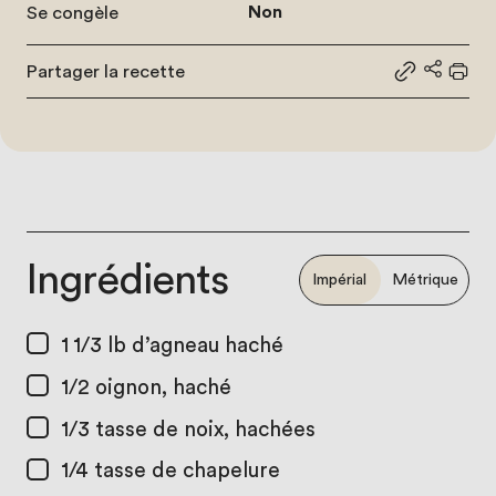
Se congèle
Non
Partager la recette
Partager le
Partage
Impr
Ingrédients
Impérial
Métrique
1 1/3 lb
d’agneau haché
1/2
oignon, haché
1/3 tasse
de noix, hachées
1/4 tasse
de chapelure