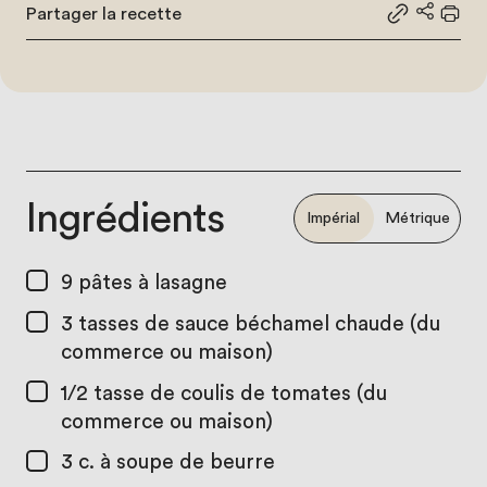
Partager la recette
Partager le
Partage
Impr
Ingrédients
Impérial
Métrique
9
pâtes à lasagne
3 tasses
de sauce béchamel chaude (du
commerce ou maison)
1/2 tasse
de coulis de tomates (du
commerce ou maison)
3 c. à soupe
de beurre