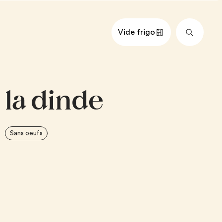
Vide frigo
nts
Impérial
Métrique
 la dinde
urre
e
chaud
Sans oeufs
t haché
 cuite, coupée en morceaux
champignons, tranchés
verts en conserve ou surgelés
ge Mozzarella Coaticook, râpé
 tarte crue
roid