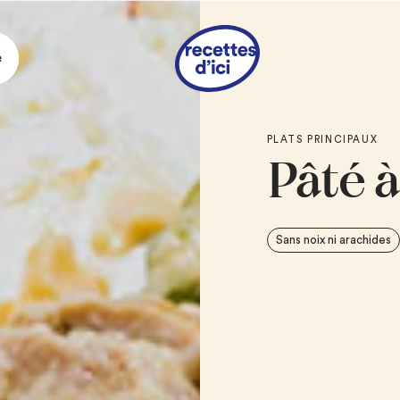
e
Ingrédie
PLATS PRINCIPAUX
Pâté à
2 c. à soupe
de be
1/4 tasse
de farin
2 tasses
de lait, 
Sans noix ni arachides
1
oignon, finemen
2 tasses
de dinde
1 tasse (1/4 lb)
de 
1/2 tasse
de pois 
1/2 tasse
de froma
1 disque
de pâte à
2 c. à thé
de lait f