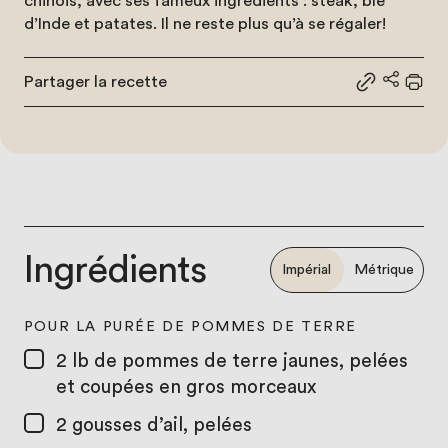
chinois, avec ses fameux ingrédients : steak, blé
d’Inde et patates. Il ne reste plus qu’à se régaler!
Partager la recette
Partager le
Partage
Impr
Ingrédients
Impérial
Métrique
POUR LA PURÉE DE POMMES DE TERRE
2 lb
de pommes de terre jaunes, pelées
et coupées en gros morceaux
2
gousses d’ail, pelées