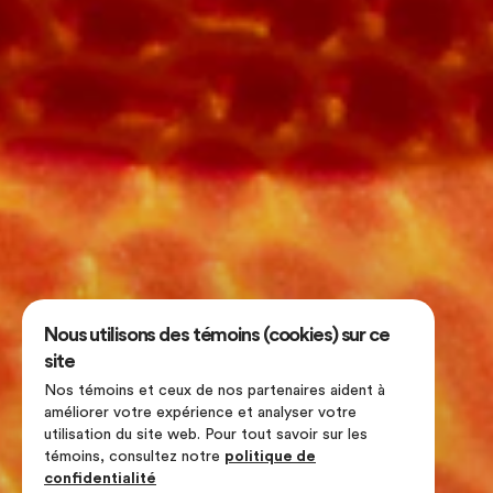
Nous utilisons des témoins (cookies) sur ce
site
Nos témoins et ceux de nos partenaires aident à
améliorer votre expérience et analyser votre
utilisation du site web. Pour tout savoir sur les
témoins, consultez notre
politique de
confidentialité