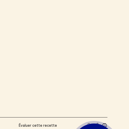
Évaluer cette recette
Partager le lien