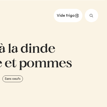
Vide frigo
nts
Impérial
Métrique
à la dinde
s que pains pitas, naans ou
utarde à l'ancienne
e et pommes
mée tranchée
 épinards
e
Sans oeufs
Rose