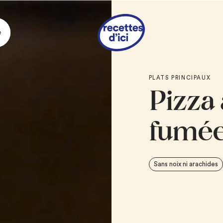
e
Ingrédie
PLATS PRINCIPAUX
Pizza 
4
pains plats, tel
tortillas
3 c. à soupe
de mo
fumé
6 oz
de dinde fu
2 tasses
de jeunes
1
pomme, tranché
Sans noix ni arachides
7 oz
de fromage 