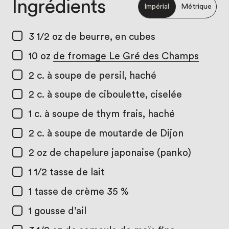
Ingrédients
Impérial
Métrique
3 1/2 oz
de beurre, en cubes
10 oz
de fromage Le Gré des Champs
2 c. à soupe
de persil, haché
2 c. à soupe
de ciboulette, ciselée
1 c. à soupe
de thym frais, haché
2 c. à soupe
de moutarde de Dijon
2 oz
de chapelure japonaise (panko)
1 1/2 tasse
de lait
1 tasse
de crème 35 %
1
gousse d’ail