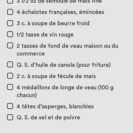
3 1/2 oz
de semoule de maïs fine
4
échalotes françaises, émincées
3 c. à soupe
de beurre froid
1/2 tasse
de vin rouge
2 tasses
de fond de veau maison ou du
commerce
Q. S. d’huile de canola (pour friture)
2 c. à soupe
de fécule de maïs
4
médaillons de longe de veau (100 g
chacun)
4
têtes d’asperges, blanchies
Q. S. de sel et de poivre