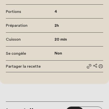
Portions
4
Préparation
2h
Cuisson
20 min
Se congèle
Non
Partager la recette
Partager le
Partage
Impr