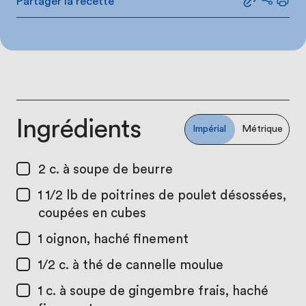
Partager la recette
Partager le
Partage
Impr
Ingrédients
Impérial
Métrique
2 c. à soupe
de beurre
1 1/2 lb
de poitrines de poulet désossées,
coupées en cubes
1
oignon, haché finement
1/2 c. à thé
de cannelle moulue
1 c. à soupe
de gingembre frais, haché