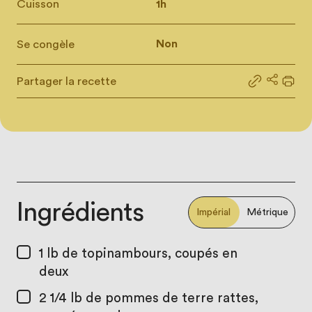
Cuisson
1h
Se congèle
Non
Partager la recette
Partager le
Partage
Impr
Ingrédients
Impérial
Métrique
1 lb
de topinambours, coupés en
deux
2 1/4 lb
de pommes de terre rattes,