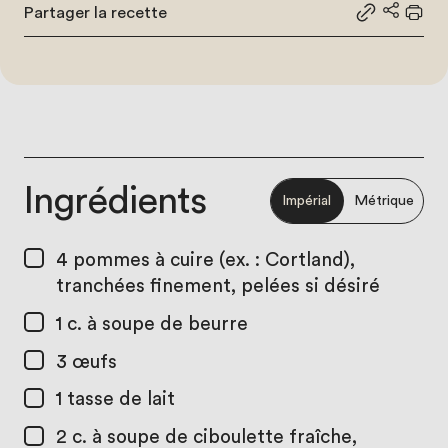
Partager la recette
Partager le
Partage
Impr
Ingrédients
Impérial
Métrique
4
pommes à cuire (ex. : Cortland),
tranchées finement, pelées si désiré
1 c. à soupe
de beurre
3
œufs
1 tasse
de lait
2 c. à soupe
de ciboulette fraîche,