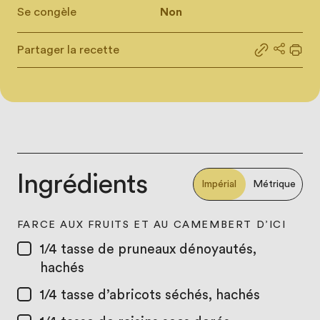
Se congèle
Non
Partager la recette
Partager le
Partage
Impr
Ingrédients
Impérial
Métrique
FARCE AUX FRUITS ET AU CAMEMBERT D’ICI
1/4 tasse
de pruneaux dénoyautés,
hachés
1/4 tasse
d’abricots séchés, hachés