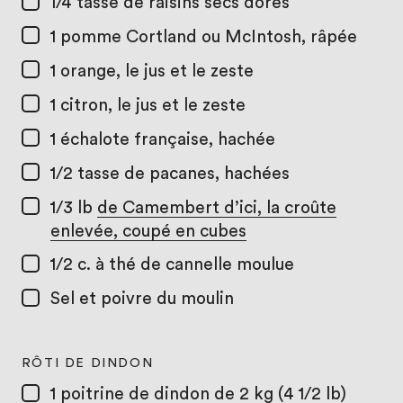
1/4 tasse
de raisins secs dorés
1
pomme Cortland ou McIntosh, râpée
1
orange, le jus et le zeste
1
citron, le jus et le zeste
1
échalote française, hachée
1/2 tasse
de pacanes, hachées
1/3 lb
de Camembert d’ici, la croûte
enlevée, coupé en cubes
1/2 c. à thé
de cannelle moulue
Sel et poivre du moulin
RÔTI DE DINDON
1
poitrine de dindon de 2 kg (4 1/2 lb)