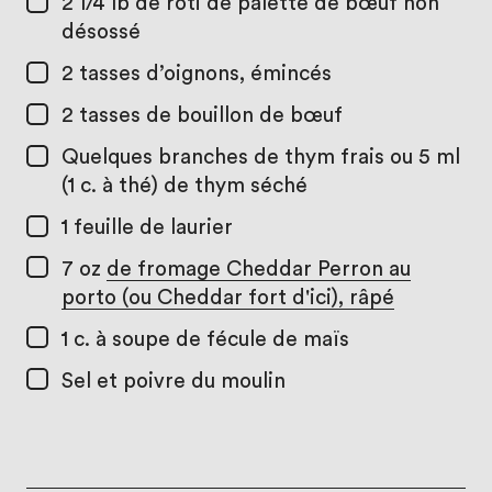
2 1/4 lb
de rôti de palette de bœuf non
désossé
2 tasses
d’oignons, émincés
2 tasses
de bouillon de bœuf
Quelques branches de thym frais ou 5 ml
(1 c. à thé) de thym séché
1
feuille de laurier
7 oz
de fromage Cheddar Perron au
porto (ou Cheddar fort d'ici), râpé
1 c. à soupe
de fécule de maïs
Sel et poivre du moulin