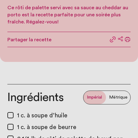
Ce rôti de palette servi avec sa sauce au cheddar au
porto est la recette parfaite pour une soirée plus
fraîche. Régalez-vous!
Partager la recette
Partager le
Partage
Impr
Ingrédients
Impérial
Métrique
1 c. à soupe
d’huile
1 c. à soupe
de beurre