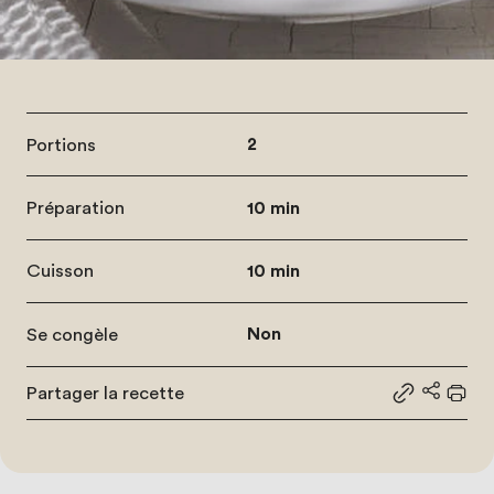
Portions
2
Préparation
10 min
Cuisson
10 min
Se congèle
Non
Partager la recette
Partager le
Partage
Impr