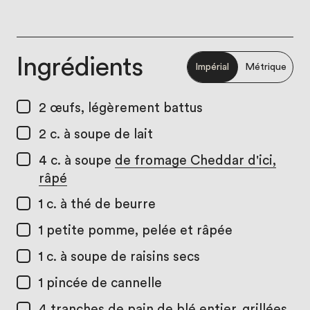
Ingrédients
Impérial
Métrique
2
œufs, légèrement battus
2 c. à soupe
de lait
4 c. à soupe
de fromage Cheddar d'ici,
râpé
1 c. à thé
de beurre
1
petite pomme, pelée et râpée
1 c. à soupe
de raisins secs
1
pincée de cannelle
4
tranches de pain de blé entier, grillées