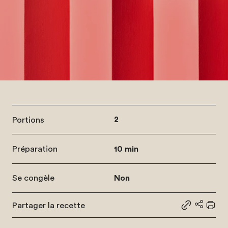
Portions
2
Préparation
10 min
Se congèle
Non
Partager la recette
Partager le
Partage
Impr