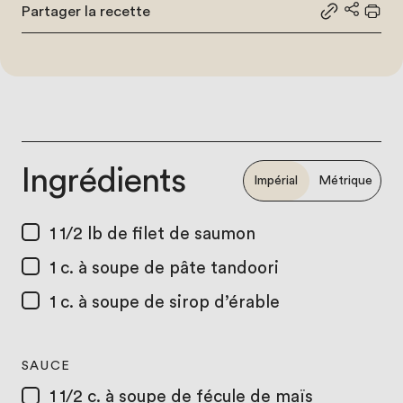
Partager la recette
Partager le
Partage
Impr
Ingrédients
Impérial
Métrique
1 1/2 lb
de filet de saumon
1 c. à soupe
de pâte tandoori
1 c. à soupe
de sirop d’érable
SAUCE
1 1/2 c. à soupe
de fécule de maïs