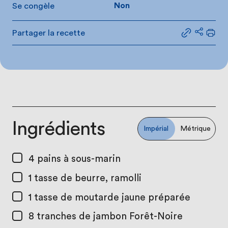
Se congèle
Non
Partager la recette
Partager le
Partage
Impr
Ingrédients
Impérial
Métrique
4
pains à sous-marin
1 tasse
de beurre, ramolli
1 tasse
de moutarde jaune préparée
8
tranches de jambon Forêt-Noire