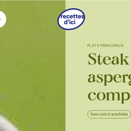
e
Ingrédie
PLATS PRINCIPAUX
Steak
1
bifteck d’aloyau 
kg (2 1/4 lb) et d’
po), le chapeau de
po)
asper
3
gousses d’ail en
lame d’un coutea
comp
1 tasse
de vin bla
1 c. à soupe
de pa
6
branches de thy
Sans noix ni arachides
1 c. à soupe
de gr
3 c. à soupe
de be