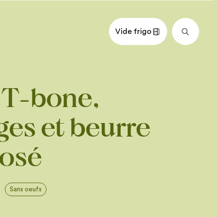
Vide frigo
nts
Impérial
Métrique
 T-bone,
gros filet (porterhouse steak) de 1
une épaisseur d’environ 3,75cm (1 1/2
 gras enlevé sauf environ 1 cm (3/8
ges et beurre
 chemise, écrasées avec le plat de la
u
osé
nc sec
prika fumé
m frais
Sans oeufs
aines de cumin
urre salé