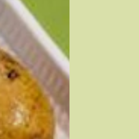
1
botte d’asperge
po)
Sel et poivre du m
BEURRE COMPOSÉ AUX 
1/2 lb
de beurre sa
1/2 tasse
de froma
émietté
1
lime, le zeste s
1/4 tasse
de persil
1/4 tasse
de basili