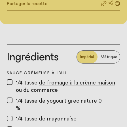
Partager la recette
Partager le
Partage
Impr
Ingrédients
Impérial
Métrique
SAUCE CRÉMEUSE À L’AIL
1/4 tasse
de fromage à la crème maison
ou du commerce
1/4 tasse
de yogourt grec nature 0
%
1/4 tasse
de mayonnaise