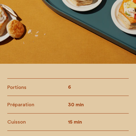
Portions
6
Préparation
30 min
Cuisson
15 min