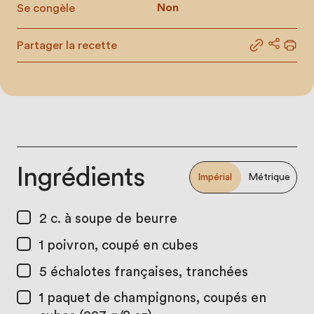
Se congèle
Non
Partager la recette
Partager le
Partage
Impr
Ingrédients
Impérial
Métrique
2 c. à soupe
de beurre
1
poivron, coupé en cubes
5
échalotes françaises, tranchées
1
paquet de champignons, coupés en