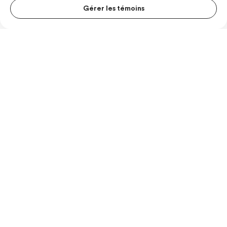
Conditions d’utilisation
Gérer les témoins
MENU S
© Les Producteurs de lait du Quebec
MESUR