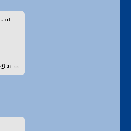
u et
35 min