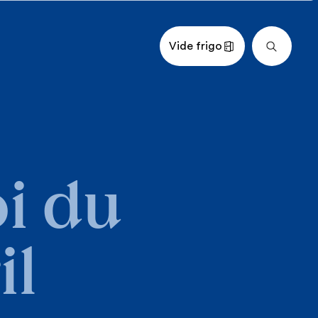
Vide frigo
i du
il