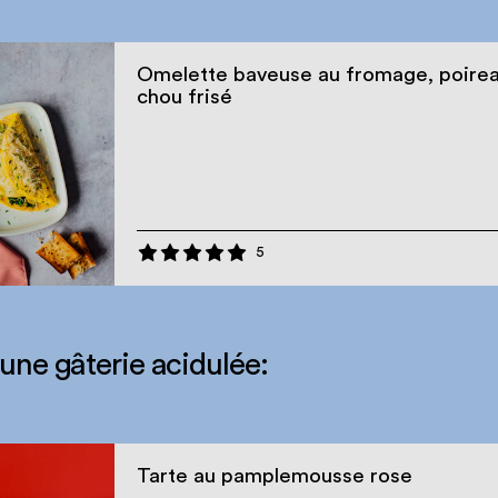
Omelette baveuse au fromage, poirea
chou frisé
5
 une gâterie acidulée:
Tarte au pamplemousse rose