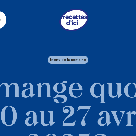
e
Menu de la semaine
mange quo
0 au 27 avr