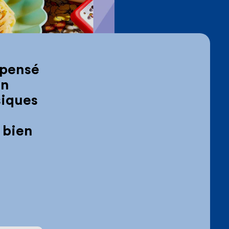
 pensé
on
siques
 bien