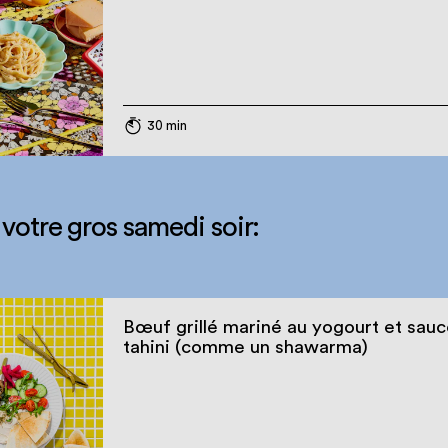
30 min
 votre gros samedi soir:
Bœuf grillé mariné au yogourt et sauc
tahini (comme un shawarma)