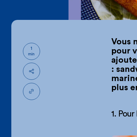
Vous n
1
pour 
min
ajoute
: sand
mariné
Partager
plus e
Partager le lien
1. Pour