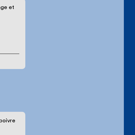
age et
poivre