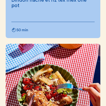
Dindon haché et riz tex mex one
pot
50 min