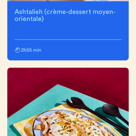
Ashtalieh (crème-dessert moyen-
orientale)
2h55 min