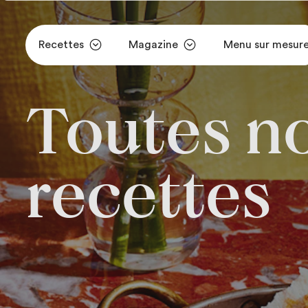
Recettes
Magazine
Menu sur mesur
Aller au contenu principal
Toutes n
recettes
Toutes no