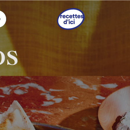
e
os
s