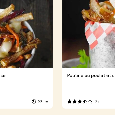
ise
Poutine au poulet et 
3.9
50 min