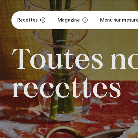
Recettes
Magazine
Menu sur mesur
Aller au contenu principal
Toutes n
recettes
Toutes no