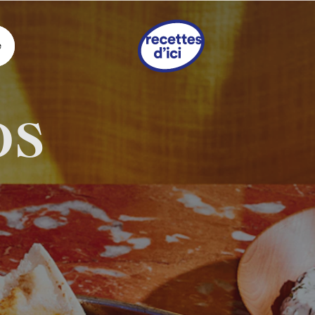
e
os
s