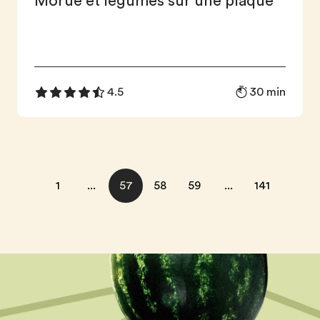
Morue et légumes sur une plaque
30 min
4.5
1
...
57
58
59
...
141